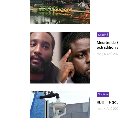
Société
Meurtre de V
extradition
mar, 4 Aoû 202
Société
RDC : le go
mar, 4 Aoû 202