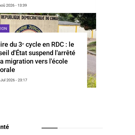
Aoû 2026 - 13:39
TION
ire du 3ᵉ cycle en RDC : le
eil d'État suspend l'arrêté
la migration vers l'école
orale
 Jul 2026 - 23:17
nté