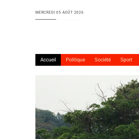
Aller au contenu principal
MERCREDI
05 AOÛT 2026
Accueil
Politique
Société
Sport