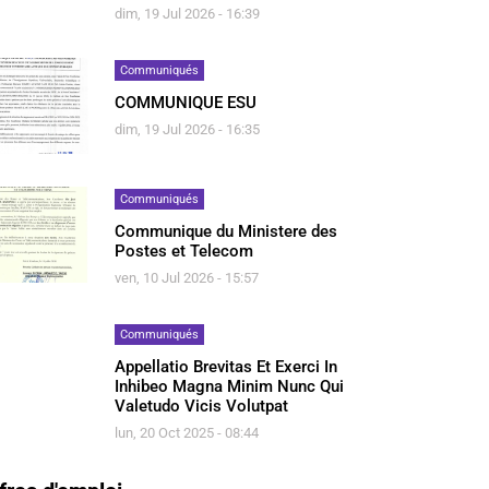
dim, 19 Jul 2026 - 16:39
Communiqués
COMMUNIQUE ESU
dim, 19 Jul 2026 - 16:35
Communiqués
Communique du Ministere des
Postes et Telecom
ven, 10 Jul 2026 - 15:57
Communiqués
Appellatio Brevitas Et Exerci In
Inhibeo Magna Minim Nunc Qui
Valetudo Vicis Volutpat
lun, 20 Oct 2025 - 08:44