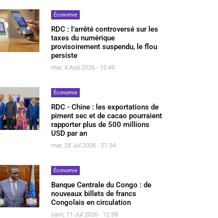
Économie
RDC : l’arrêté controversé sur les
taxes du numérique
provisoirement suspendu, le flou
persiste
mar, 4 Aoû 2026 - 13:45
Économie
RDC - Chine : les exportations de
piment sec et de cacao pourraient
rapporter plus de 500 millions
USD par an
mar, 28 Jul 2026 - 21:34
Économie
Banque Centrale du Congo : de
nouveaux billets de francs
Congolais en circulation
sam, 11 Jul 2026 - 12:38