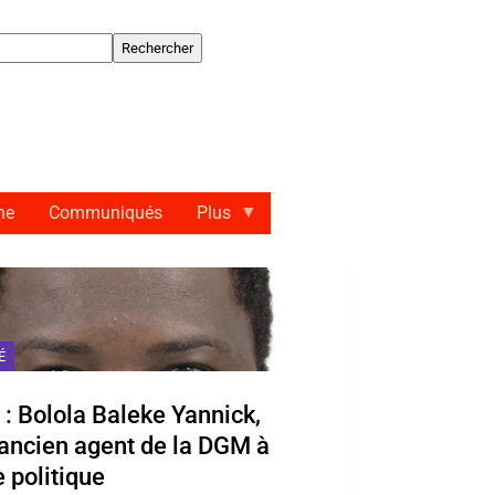
hercher
ne
Communiqués
Plus
É
: Bolola Baleke Yannick,
’ancien agent de la DGM à
e politique