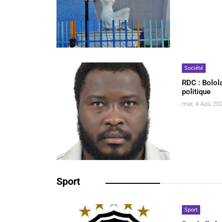
Société
RDC : Bolola
politique
mar, 4 Aoû 202
Sport
Sport