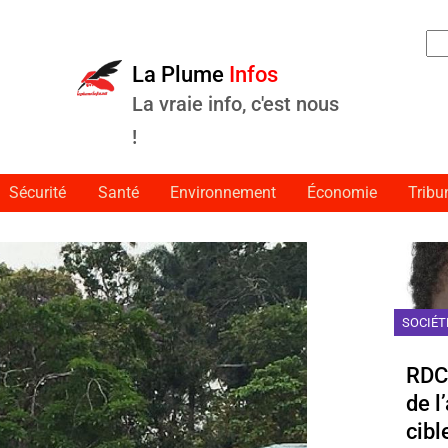
Rec
La Plume
Infos
La vraie info, c'est nous
!
Sécurité
Santé
Environnement
Économie
Tribu
SOCIÉT
RDC 
de l
cibl