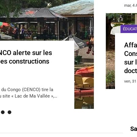
mar, 4 
ÉDUCA
Affa
NCO alerte sur les
Cons
les constructions
sur 
doct
ven, 31
 du Congo (CENCO) tire la
u site « Lac de Ma Vallée »,…
Sa