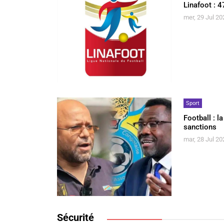
Linafoot : 
mer, 29 Jul 20
Sport
Football : 
sanctions
mar, 28 Jul 20
Sécurité