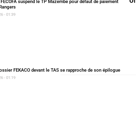
Of
la FECOFA suspend le TP Mazembe pour défaut de paiement
 Rangers
26 - 01:39
 dossier FEKACO devant le TAS se rapproche de son épilogue
26 - 01:19