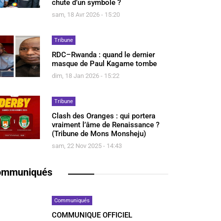
chute d’un symbole ?
sam, 18 Avr 2026 - 15:20
Tribune
RDC–Rwanda : quand le dernier
masque de Paul Kagame tombe
dim, 18 Jan 2026 - 15:22
Tribune
Clash des Oranges : qui portera
vraiment l’âme de Renaissance ?
(Tribune de Mons Monsheju)
sam, 22 Nov 2025 - 14:43
ommuniqués
Communiqués
COMMUNIQUE OFFICIEL