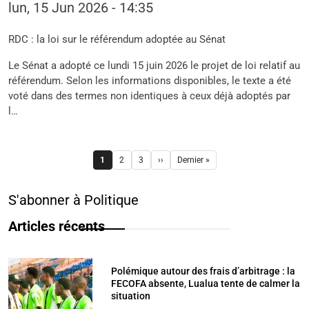
lun, 15 Jun 2026 - 14:35
RDC : la loi sur le référendum adoptée au Sénat
Le Sénat a adopté ce lundi 15 juin 2026 le projet de loi relatif au
référendum. Selon les informations disponibles, le texte a été
voté dans des termes non identiques à ceux déjà adoptés par
l…
Pagination
1
2
3
››
Dernier »
Page
Page
Page
Page suivante
Dernière page
S'abonner à Politique
Articles récents
Polémique autour des frais d’arbitrage : la
FECOFA absente, Lualua tente de calmer la
situation