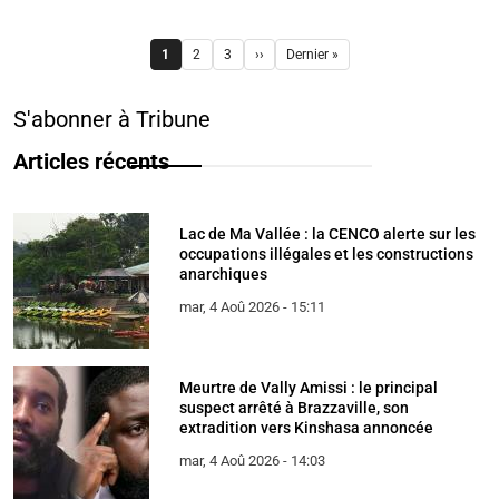
Pagination
1
2
3
››
Dernier »
Page
Page
Page
Page suivante
Dernière page
S'abonner à Tribune
Articles récents
Lac de Ma Vallée : la CENCO alerte sur les
occupations illégales et les constructions
anarchiques
mar, 4 Aoû 2026 - 15:11
Meurtre de Vally Amissi : le principal
suspect arrêté à Brazzaville, son
extradition vers Kinshasa annoncée
mar, 4 Aoû 2026 - 14:03