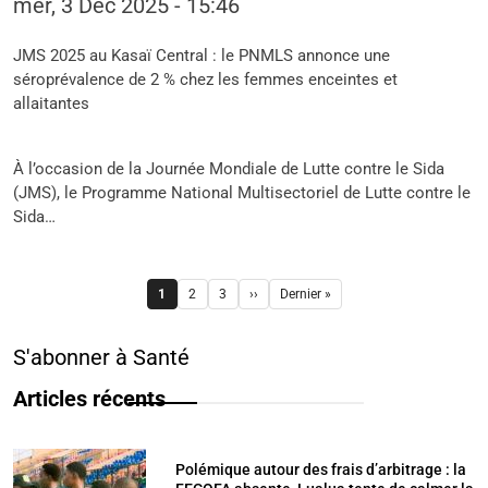
mer, 3 Déc 2025 - 15:46
JMS 2025 au Kasaï Central : le PNMLS annonce une
séroprévalence de 2 % chez les femmes enceintes et
allaitantes
À l’occasion de la Journée Mondiale de Lutte contre le Sida
(JMS), le Programme National Multisectoriel de Lutte contre le
Sida…
Pagination
1
2
3
››
Dernier »
Page
Page
Page
Page suivante
Dernière page
S'abonner à Santé
Articles récents
Polémique autour des frais d’arbitrage : la