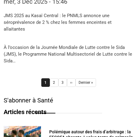
mer, 3 Déc 2025 - 15:46
JMS 2025 au Kasaï Central : le PNMLS annonce une
séroprévalence de 2 % chez les femmes enceintes et
allaitantes
À l’occasion de la Journée Mondiale de Lutte contre le Sida
(JMS), le Programme National Multisectoriel de Lutte contre le
Sida…
Pagination
1
2
3
››
Dernier »
Page
Page
Page
Page suivante
Dernière page
S'abonner à Santé
Articles récents
Polémique autour des frais d’arbitrage : la